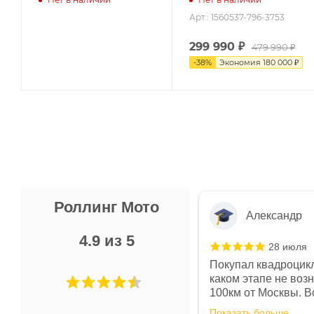
Арт.: 1560537-796-3753
299 990
₽
479 990 ₽
-
38
%
Экономия
180 000 ₽
Роллинг Мото
Александр
4.9 из 5
28 июля
 в магазине чисто, цены везде
Покупал квадроцикл
огут. Не понравились условия
каком этапе не воз
предоплата и дают только на год)
100км от Москвы. Вс
ают что человек купит и
спидометре всегда 
Показать больше