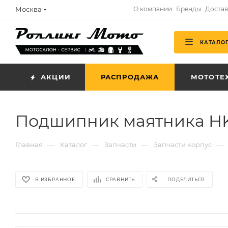
Москва
О компании
Бренды
Достав
КАТАЛО
АКЦИИ
РАСПРОДАЖА
МОТОТЕ
Подшипник маятника HK
—
—
—
—
Главная
Каталог
Запчасти
Запчасти корпус
В ИЗБРАННОЕ
СРАВНИТЬ
ПОДЕЛИТЬСЯ