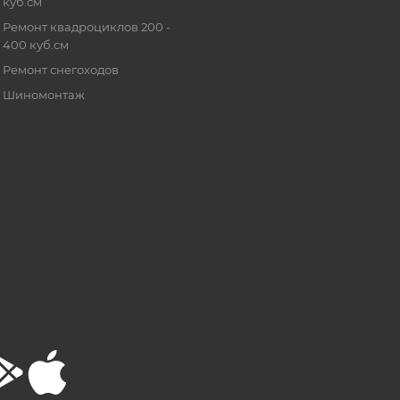
куб.см
Ремонт квадроциклов 200 -
400 куб.см
Ремонт снегоходов
Шиномонтаж