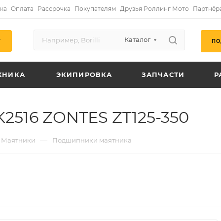
ка
Оплата
Рассрочка
Покупателям
Друзья Роллинг Мото
Партнёр
Каталог
ПО
Г
ХНИКА
ЭКИПИРОВКА
ЗАПЧАСТИ
Р
2516 ZONTES ZT125-350
—
Маятники
Подшипники маятника