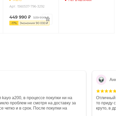
Арт.: 1560537-796-3292
449 990
₽
539 990 ₽
-
17
%
Экономия
90 000 ₽
Ан
 kayo a200, в процессе покупки ни на
Отличный 
никло проблем не смотря на доставку за
то приду 
е четко и в срок. После покупки на
круто, в 
был 0, при этом представители магазина
все чеки 