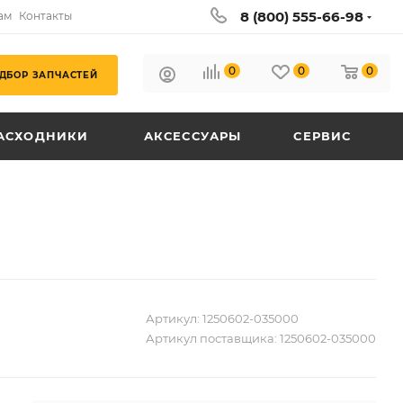
8 (800) 555-66-98
ам
Контакты
0
0
0
ДБОР ЗАПЧАСТЕЙ
АСХОДНИКИ
АКСЕССУАРЫ
СЕРВИС
Артикул:
1250602-035000
Артикул поставщика:
1250602-035000