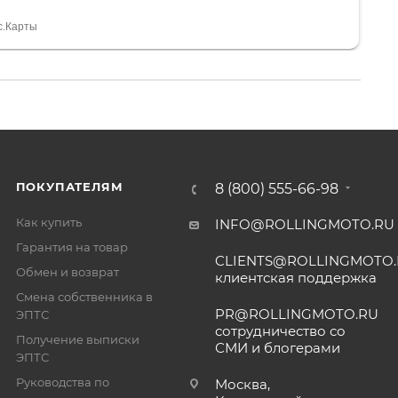
а вообще без проблем. Менеджеру Юлии большое
тдельное, всегда на связи, очень детально всё
с.Карты
. 👍
ПОКУПАТЕЛЯМ
8 (800) 555-66-98
Как купить
INFO@ROLLINGMOTO.RU
Гарантия на товар
CLIENTS@ROLLINGMOTO
Обмен и возврат
клиентская поддержка
Смена собственника в
PR@ROLLINGMOTO.RU
ЭПТС
сотрудничество со
Получение выписки
СМИ и блогерами
ЭПТС
Руководства по
Москва,