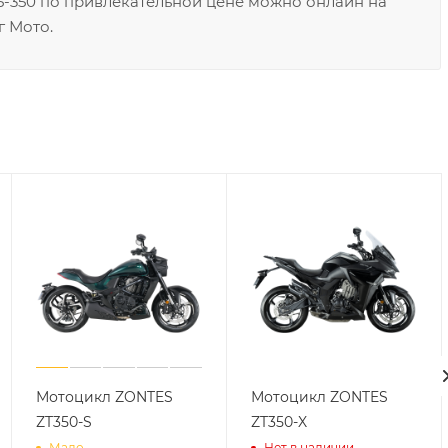
-350 по привлекательной цене можно онлайн на
г Мото.
Мотоцикл ZONTES
Мотоцикл ZONTES
ZT350-S
ZT350-X
Мало
Нет в наличии