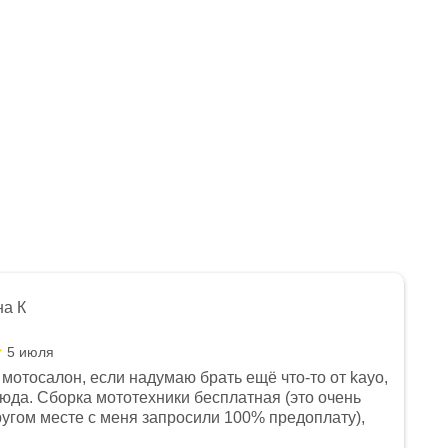
на К
5 июля
мотосалон, если надумаю брать ещё что-то от kayo,
сюда. Сборка мототехники бесплатная (это очень
другом месте с меня запросили 100% предоплату),
и документы выдали. Брала технику с ПТС, на учёт