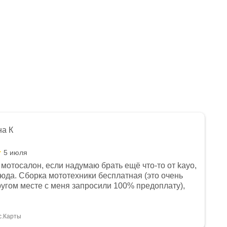
на К
5 июля
мотосалон, если надумаю брать ещё что-то от kayo,
сюда. Сборка мототехники бесплатная (это очень
другом месте с меня запросили 100% предоплату),
и документы выдали. Брала технику с ПТС, на учёт
а вообще без проблем. Менеджеру Юлии большое
тдельное, всегда на связи, очень детально всё
с.Карты
. 👍