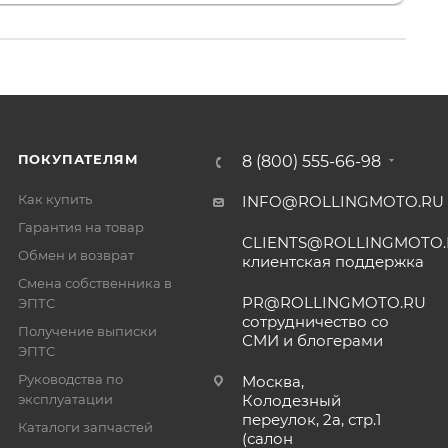
ПОКУПАТЕЛЯМ
8 (800) 555-66-98
Как купить
INFO@ROLLINGMOTO.RU
Гарантия на товар
CLIENTS@ROLLINGMOTO
Обмен и возврат
клиентская поддержка
Смена собственника в
PR@ROLLINGMOTO.RU
ЭПТС
сотрудничество со
Получение выписки
СМИ и блогерами
ЭПТС
Руководства по
Москва,
эксплуатации
Колодезный
переулок, 2а, стр.1
Каталоги запчастей
(салон