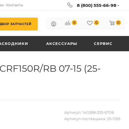
8 (800) 555-66-98
ам
Контакты
0
0
0
ДБОР ЗАПЧАСТЕЙ
АСХОДНИКИ
АКСЕССУАРЫ
СЕРВИС
F150R/RB 07-15 (25-
Артикул:
140268-253-6706
Артикул поставщика:
25-1539