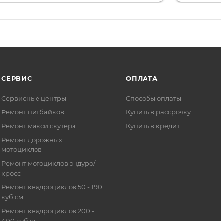
СЕРВИС
ОПЛАТА
Сервисные центры
Способы оплаты
Ремонт питбайков
Купить в рассрочку
Ремонт макси скутера
Купить в кредит
Ремонт дорожных
мотоциклов
Ремонт мотоциклов эндуро/
кросс
Ремонт квадроциклов 50 - 190
куб.см
Ремонт квадроциклов 200 -
400 куб.см