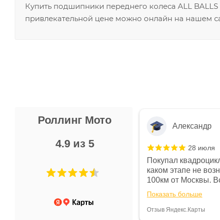
Купить подшипники переднего колеса ALL BALLS H
привлекательной цене можно онлайн на нашем са
Роллинг Мото
Александр
4.9 из 5
28 июля
 в магазине чисто, цены везде
Покупал квадроцикл
огут. Не понравились условия
каком этапе не воз
предоплата и дают только на год)
100км от Москвы. Вс
ают что человек купит и
спидометре всегда 
Показать больше
некому.
постоянно были на 
Считаю, что это гов
Отзыв Яндекс.Карты
получения денег, ч