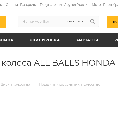
ка
Оплата
Рассрочка
Покупателям
Друзья Роллинг Мото
Партнёр
Каталог
ПО
Г
ХНИКА
ЭКИПИРОВКА
ЗАПЧАСТИ
Р
олеса ALL BALLS HONDA CR
—
Диски колесные
Подшипники, сальники колесные