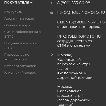
ПОКУПАТЕЛЯМ
8 (800) 555-66-98
Как купить
INFO@ROLLINGMOTO.RU
Гарантия на товар
CLIENTS@ROLLINGMOTO
Обмен и возврат
клиентская поддержка
Смена собственника в
PR@ROLLINGMOTO.RU
ЭПТС
сотрудничество со
Получение выписки
СМИ и блогерами
ЭПТС
Руководства по
Москва,
эксплуатации
Колодезный
переулок, 2а, стр.1
Каталоги запчастей
(салон
Клиентский сервис
внедорожной и
дорожной техники)
Москва,
Сколковское
шоссе, 31 стр. 1
(салон дорожной
техники)