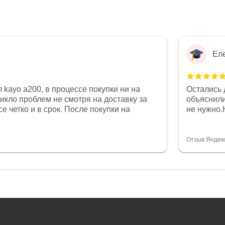
Ел
 kayo a200, в процессе покупки ни на
Остались 
никло проблем не смотря на доставку за
объяснили
е четко и в срок. После покупки на
не нужно.
был 0, при этом представители магазина
комфортна
связи и в итоге проблема была решена.
полностью
орит о небезразличии к клиенту после
огромное 
Отзыв Яндек
то на сегодняшний день редкость.
терпение