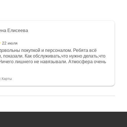
ена Елисеева
22 июля
довольны покупкой и персоналом. Ребята всё
, показали. Как обслуживать,что нужно делать,что
Ничего лишнего не навязывали. Атмосфера очень
я, помогли с доставкой. Сам аппарат так же
 устроил нас, нашли именно то, что хотел P. S
спасибо Дмитрию, за клиентоориентированность и
с.Карты