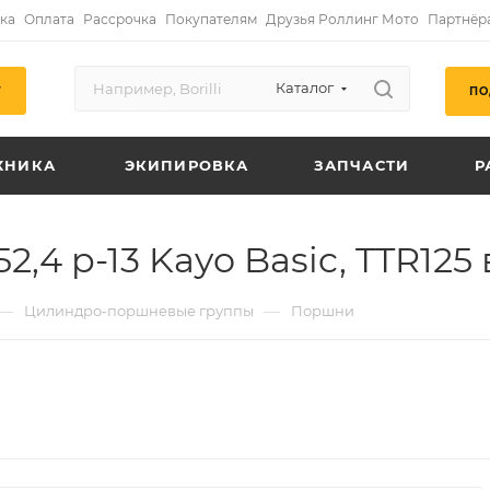
ка
Оплата
Рассрочка
Покупателям
Друзья Роллинг Мото
Партнёр
Каталог
ПО
Г
ХНИКА
ЭКИПИРОВКА
ЗАПЧАСТИ
Р
2,4 p-13 Kayo Basic, TTR12
—
—
Цилиндро-поршневые группы
Поршни