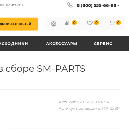
8 (800) 555-66-98
ам
Контакты
0
0
0
ДБОР ЗАПЧАСТЕЙ
АСХОДНИКИ
АКСЕССУАРЫ
СЕРВИС
5 в сборе SM-PARTS
Артикул:
020160-007-4714
Артикул поставщика:
TTR125 SM