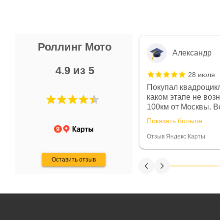
Роллинг Мото
Александр
4.9 из 5
28 июля
 в магазине чисто, цены везде
Покупал квадроцикл
огут. Не понравились условия
каком этапе не воз
предоплата и дают только на год)
100км от Москвы. Вс
ают что человек купит и
спидометре всегда 
Показать больше
некому.
постоянно были на 
Считаю, что это гов
Отзыв Яндекс.Карты
получения денег, ч
Оставить отзыв