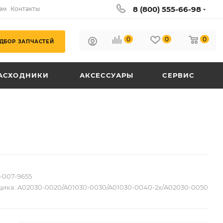
8 (800) 555-66-98
ам
Контакты
0
0
0
ДБОР ЗАПЧАСТЕЙ
АСХОДНИКИ
АКСЕССУАРЫ
СЕРВИС
-007-9655
щика:
A02030-0020/A01030-0030/A01030-0040-2х/A02030-0050