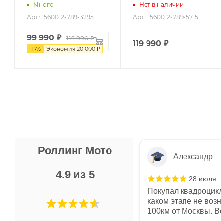
Много
Нет в наличии
Арт.: 1560012-789-3295
Арт.: 1560012-789-5715
99 990
₽
119 990
₽
119 990
₽
-
17
%
Экономия
20 000
₽
Роллинг Мото
Александр
4.9 из 5
28 июля
 в магазине чисто, цены везде
Покупал квадроцикл
огут. Не понравились условия
каком этапе не воз
предоплата и дают только на год)
100км от Москвы. Вс
ают что человек купит и
спидометре всегда 