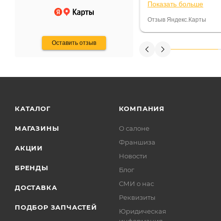
Показать больше
некому.
постоянно были на 
Считаю, что это гов
Отзыв Яндекс.Карты
получения денег, ч
Оставить отзыв
КАТАЛОГ
КОМПАНИЯ
МАГАЗИНЫ
О салоне
Франшиза
АКЦИИ
Новости
БРЕНДЫ
Блог
СМИ о нас
ДОСТАВКА
Реквизиты
ПОДБОР ЗАПЧАСТЕЙ
Юридическая
информация