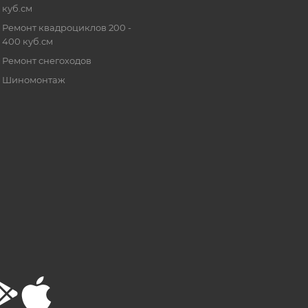
куб.см
Ремонт квадроциклов 200 -
400 куб.см
Ремонт снегоходов
Шиномонтаж