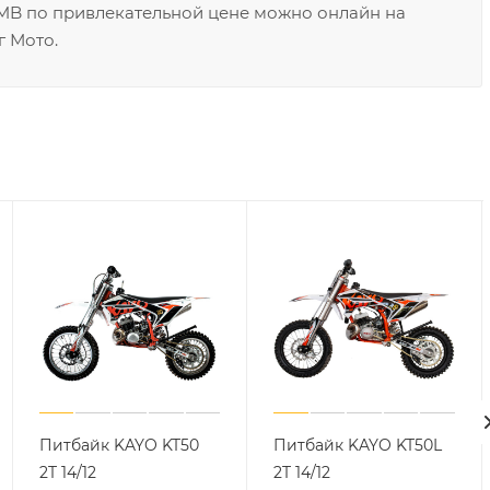
FMB по привлекательной цене можно онлайн на
г Мото.
Питбайк KAYO KT50
Питбайк KAYO KT50L
2T 14/12
2T 14/12