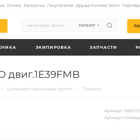
ка
Оплата
Рассрочка
Покупателям
Друзья Роллинг Мото
Партнёр
Каталог
ПО
Г
ХНИКА
ЭКИПИРОВКА
ЗАПЧАСТИ
Р
O двиг.1E39FMB
—
—
Цилиндро-поршневые группы
Поршни
Артикул:
1560012
Артикул постав