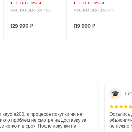
Нет в наличии
Нет в наличии
Арт.: 1560012-789-1400
Арт.: 1560012-789-3744
129 990
₽
119 990
₽
Ел
 kayo a200, в процессе покупки ни на
Остались 
никло проблем не смотря на доставку за
объяснили
е четко и в срок. После покупки на
не нужно.
был 0, при этом представители магазина
комфортна