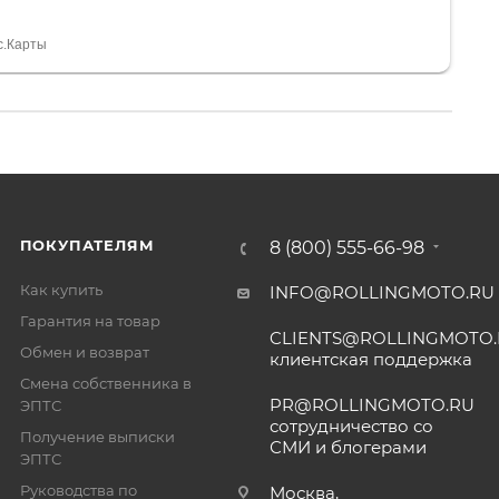
 устроил нас, нашли именно то, что хотел P. S
спасибо Дмитрию, за клиентоориентированность и
с.Карты
ПОКУПАТЕЛЯМ
8 (800) 555-66-98
Как купить
INFO@ROLLINGMOTO.RU
Гарантия на товар
CLIENTS@ROLLINGMOTO
Обмен и возврат
клиентская поддержка
Смена собственника в
PR@ROLLINGMOTO.RU
ЭПТС
сотрудничество со
Получение выписки
СМИ и блогерами
ЭПТС
Руководства по
Москва,