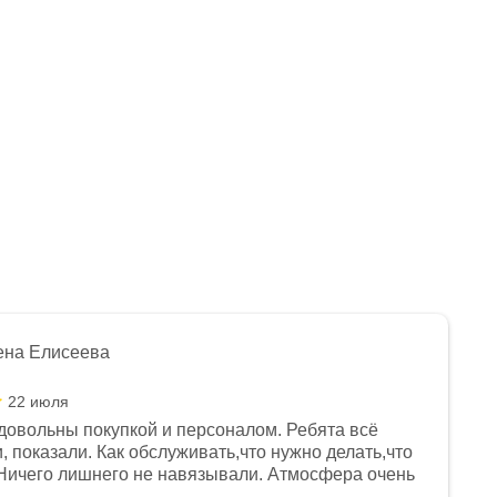
Нет в наличии
Много
Арт.: 1560012-810-6335
Арт.: 1560012-789-3295
99 990
₽
119 990
₽
71 140
₽
-
17
%
Экономия
20 000
₽
ена Елисеева
22 июля
довольны покупкой и персоналом. Ребята всё
, показали. Как обслуживать,что нужно делать,что
Ничего лишнего не навязывали. Атмосфера очень
я, помогли с доставкой. Сам аппарат так же