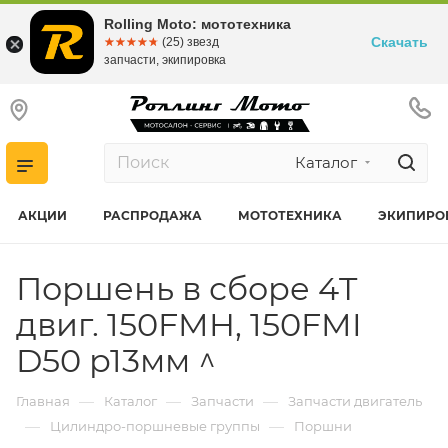
Rolling Moto: мототехника
Скачать
☆☆☆☆☆
★★★★★
(25) звезд
запчасти, экипировка
Каталог
АКЦИИ
РАСПРОДАЖА
МОТОТЕХНИКА
ЭКИПИРО
Поршень в сборе 4T
двиг. 150FMH, 150FMI
D50 р13мм ^
—
—
—
Главная
Каталог
Запчасти
Запчасти двигатель
—
—
Цилиндро-поршневые группы
Поршни