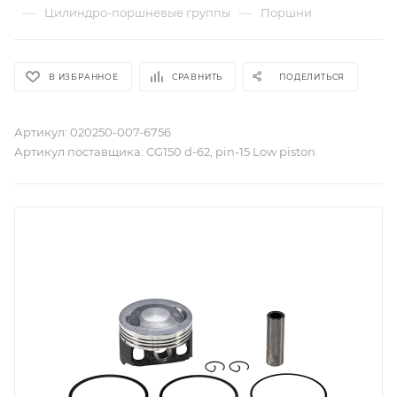
—
—
Цилиндро-поршневые группы
Поршни
В ИЗБРАННОЕ
СРАВНИТЬ
ПОДЕЛИТЬСЯ
Артикул:
020250-007-6756
Артикул поставщика:
CG150 d-62, pin-15 Low piston