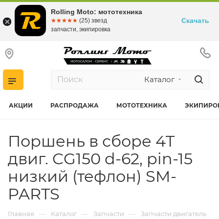
Rolling Moto: мототехника
Скачать
☆☆☆☆☆
★★★★★
(25) звезд
запчасти, экипировка
Каталог
АКЦИИ
РАСПРОДАЖА
МОТОТЕХНИКА
ЭКИПИРО
Поршень в сборе 4T
двиг. CG150 d-62, pin-15
низкий (тефлон) SM-
PARTS
—
—
—
Главная
Каталог
Запчасти
Запчасти двигатель