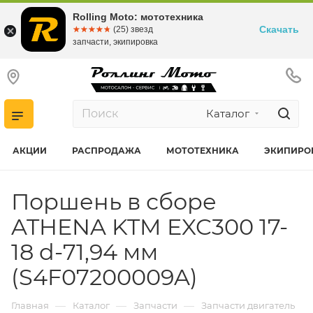
Rolling Moto: мототехника
Скачать
☆☆☆☆☆
★★★★★
(25) звезд
запчасти, экипировка
Каталог
АКЦИИ
РАСПРОДАЖА
МОТОТЕХНИКА
ЭКИПИРО
Поршень в сборе
ATHENA KTM EXC300 17-
18 d-71,94 мм
(S4F07200009A)
—
—
—
Главная
Каталог
Запчасти
Запчасти двигатель