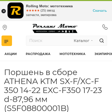
Rolling Moto: мототехника
Скачать
☆☆☆☆☆
★★★★★
(25) звезд
запчасти, экипировка
Каталог
АКЦИИ
РАСПРОДАЖА
МОТОТЕХНИКА
ЭКИПИРО
Поршень в сборе
ATHENA KTM SX-F/XC-F
350 14-22 EXC-F350 17-23
d-87,96 мм
(S5F08800001B)