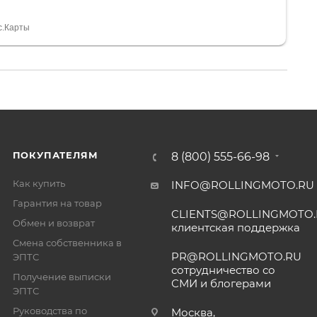
а вообще без проблем. Менеджеру Юлии большое
тдельное, всегда на связи, очень детально всё
с.Карты
. 👍
ПОКУПАТЕЛЯМ
8 (800) 555-66-98
Как купить
INFO@ROLLINGMOTO.RU
Гарантия на товар
CLIENTS@ROLLINGMOTO
Обмен и возврат
клиентская поддержка
Смена собственника в
PR@ROLLINGMOTO.RU
ЭПТС
сотрудничество со
Получение выписки
СМИ и блогерами
ЭПТС
Руководства по
Москва,