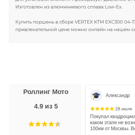
Изготовлен из алюминиевого сплава Low-Ex.
Купить поршень в сборе VERTEX KTM EXC300 04-17,
привлекательной цене можно онлайн на нашем са
Роллинг Мото
Александр
4.9 из 5
28 июля
 в магазине чисто, цены везде
Покупал квадроцикл
огут. Не понравились условия
каком этапе не воз
предоплата и дают только на год)
100км от Москвы. Вс
ают что человек купит и
спидометре всегда 