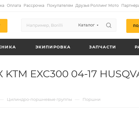
ка
Оплата
Рассрочка
Покупателям
Друзья Роллинг Мото
Партнёр
Каталог
ПО
Г
ХНИКА
ЭКИПИРОВКА
ЗАПЧАСТИ
Р
 KTM EXC300 04-17 HUSQVAR
—
—
Цилиндро-поршневые группы
Поршни