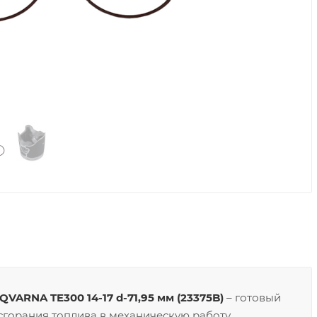
VARNA TE300 14-17 d-71,95 мм (23375B)
– готовый
сгорания топлива в механическую работу.