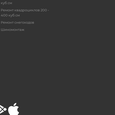
куб.см
Ремонт квадроциклов 200 -
400 куб.см
Ремонт снегоходов
Шиномонтаж