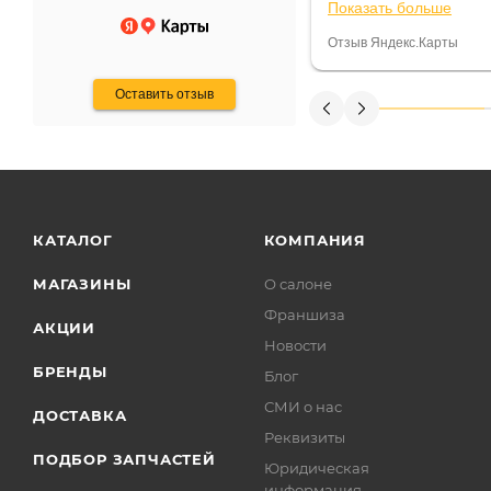
Показать больше
некому.
постоянно были на 
Считаю, что это гов
Отзыв Яндекс.Карты
получения денег, ч
Оставить отзыв
КАТАЛОГ
КОМПАНИЯ
МАГАЗИНЫ
О салоне
Франшиза
АКЦИИ
Новости
БРЕНДЫ
Блог
СМИ о нас
ДОСТАВКА
Реквизиты
ПОДБОР ЗАПЧАСТЕЙ
Юридическая
информация