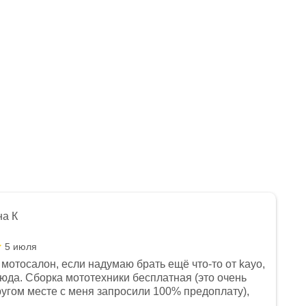
на К
5 июля
мотосалон, если надумаю брать ещё что-то от kayo,
сюда. Сборка мототехники бесплатная (это очень
другом месте с меня запросили 100% предоплату),
и документы выдали. Брала технику с ПТС, на учёт