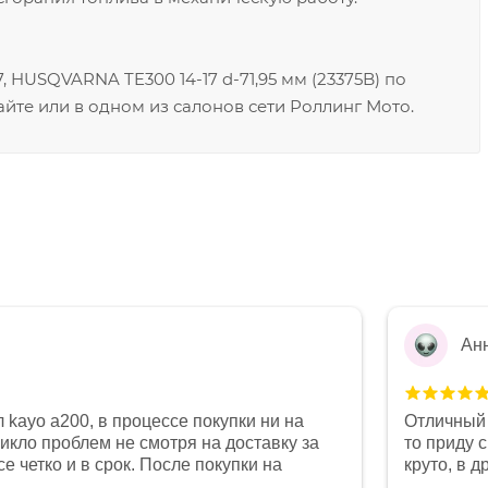
 HUSQVARNA TE300 14-17 d-71,95 мм (23375B) по
йте или в одном из салонов сети Роллинг Мото.
Ан
 kayo a200, в процессе покупки ни на
Отличный 
никло проблем не смотря на доставку за
то приду 
е четко и в срок. После покупки на
круто, в 
был 0, при этом представители магазина
все чеки 