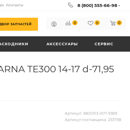
8 (800) 555-66-98
ам
Контакты
0
0
0
ДБОР ЗАПЧАСТЕЙ
АСХОДНИКИ
АКСЕССУАРЫ
СЕРВИС
NA TE300 14-17 d-71,95
Артикул:
3800513-007-9369
Артикул поставщика:
23375B