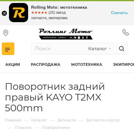
Rolling Moto: мототехника
Скачать
☆☆☆☆☆
★★★★★
(25) звезд
запчасти, экипировка
Каталог
АКЦИИ
РАСПРОДАЖА
МОТОТЕХНИКА
ЭКИПИРО
Поворотник задний
правый KAYO T2MX
500mm
—
—
—
Главная
Каталог
Запчасти
Запчасти корпус
—
—
Пластик
Поворотники