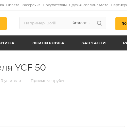
ка
Оплата
Рассрочка
Покупателям
Друзья Роллинг Мото
Партнёр
Каталог
ПО
Г
ХНИКА
ЭКИПИРОВКА
ЗАПЧАСТИ
Р
ля YCF 50
—
Глушители
Приемные трубы