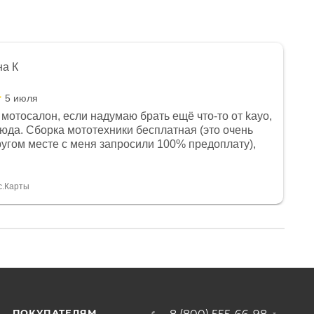
на К
5 июля
мотосалон, если надумаю брать ещё что-то от kayo,
сюда. Сборка мототехники бесплатная (это очень
другом месте с меня запросили 100% предоплату),
и документы выдали. Брала технику с ПТС, на учёт
а вообще без проблем. Менеджеру Юлии большое
тдельное, всегда на связи, очень детально всё
с.Карты
. 👍
ПОКУПАТЕЛЯМ