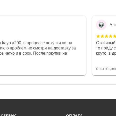
Ан
 kayo a200, в процессе покупки ни на
Отличный 
никло проблем не смотря на доставку за
то приду 
е четко и в срок. После покупки на
круто, в 
был 0, при этом представители магазина
все чеки 
связи и в итоге проблема была решена.
поставил
орит о небезразличии к клиенту после
спасибо о
Отзыв Яндек
то на сегодняшний день редкость.
объясняют
СЕРВИС
ОПЛАТА