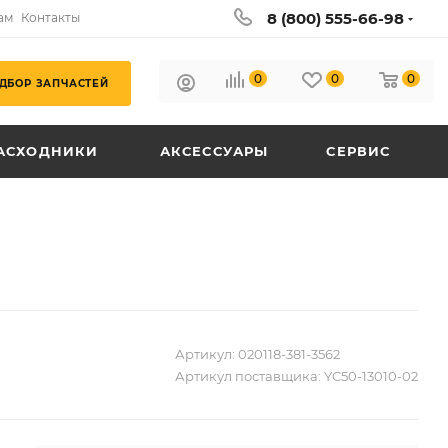
8 (800) 555-66-98
ам
Контакты
0
0
0
ДБОР ЗАПЧАСТЕЙ
АСХОДНИКИ
АКСЕССУАРЫ
СЕРВИС
Артикул:
020118-381-3562
Артикул поставщика:
YC50-13010-02