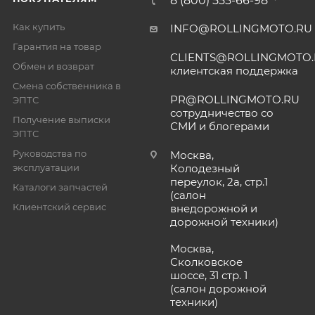
8 (800) 555-66-98
Как купить
INFO@ROLLINGMOTO.RU
Гарантия на товар
CLIENTS@ROLLINGMOTO
Обмен и возврат
клиентская поддержка
Смена собственника в
PR@ROLLINGMOTO.RU
ЭПТС
сотрудничество со
Получение выписки
СМИ и блогерами
ЭПТС
Руководства по
Москва,
эксплуатации
Колодезный
переулок, 2а, стр.1
Каталоги запчастей
(салон
Клиентский сервис
внедорожной и
дорожной техники)
Москва,
Сколковское
шоссе, 31 стр. 1
(салон дорожной
техники)