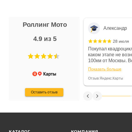
Роллинг Мото
Александр
4.9 из 5
28 июля
 в магазине чисто, цены везде
Покупал квадроцикл
огут. Не понравились условия
каком этапе не воз
предоплата и дают только на год)
100км от Москвы. Вс
ают что человек купит и
спидометре всегда 
Показать больше
некому.
постоянно были на 
Считаю, что это гов
Отзыв Яндекс.Карты
получения денег, ч
Оставить отзыв
КАТАЛОГ
КОМПАНИЯ