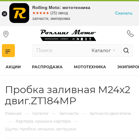
Rolling Moto: мототехника
Скачать
☆☆☆☆☆
★★★★★
(25) звезд
запчасти, экипировка
Каталог
АКЦИИ
РАСПРОДАЖА
МОТОТЕХНИКА
ЭКИПИРО
Пробка заливная М24х2
двиг.ZT184MP
—
—
—
Главная
Каталог
Запчасти
Запчасти двигатель
—
—
Картера, крышки картера
Щупы, пробки, окошки, заглушки