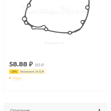
58.88
₽
83 ₽
-
29
%
Экономия
24.12 ₽
Мало
Описание