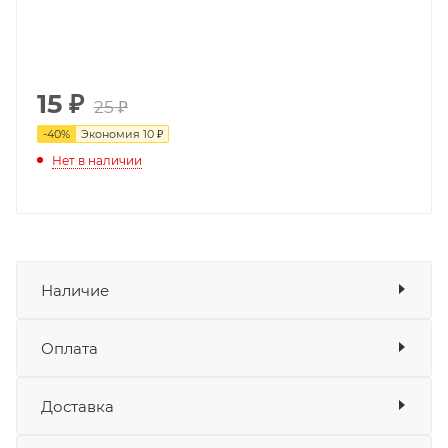
15
₽
25 ₽
-
40
%
Экономия
10 ₽
Нет в наличии
Наличие
Оплата
Товара нет в наличии ни на одном из
складов
Доставка
Оплата
Банковские карты
да