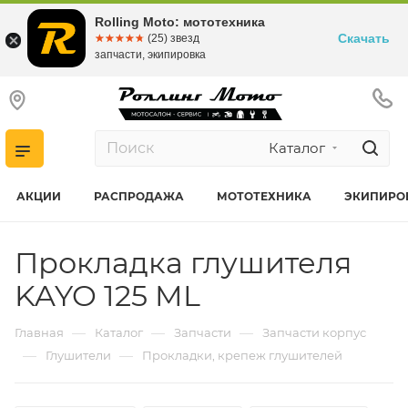
Rolling Moto: мототехника
Скачать
☆☆☆☆☆
★★★★★
(25) звезд
запчасти, экипировка
Каталог
АКЦИИ
РАСПРОДАЖА
МОТОТЕХНИКА
ЭКИПИРО
Прокладка глушителя
KAYO 125 ML
—
—
—
Главная
Каталог
Запчасти
Запчасти корпус
—
—
Глушители
Прокладки, крепеж глушителей