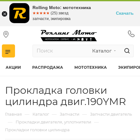
Rolling Moto: мототехника
Скачать
☆☆☆☆☆
★★★★★
(25) звезд
запчасти, экипировка
Каталог
АКЦИИ
РАСПРОДАЖА
МОТОТЕХНИКА
ЭКИПИРО
Прокладка головки
цилиндра двиг.190YMR
—
—
—
Главная
Каталог
Запчасти
Запчасти двигатель
—
—
Прокладки двигателя, уплотнители
Прокладки головки цилиндра