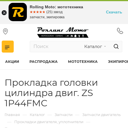
Rolling Moto: мототехника
Скачать
☆☆☆☆☆
★★★★★
(25) звезд
запчасти, экипировка
Каталог
АКЦИИ
РАСПРОДАЖА
МОТОТЕХНИКА
ЭКИПИРО
Прокладка головки
цилиндра двиг. ZS
1P44FMC
—
—
—
Главная
Каталог
Запчасти
Запчасти двигатель
—
—
Прокладки двигателя, уплотнители