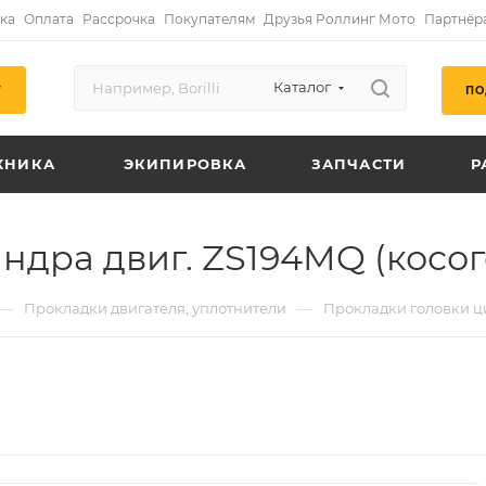
ка
Оплата
Рассрочка
Покупателям
Друзья Роллинг Мото
Партнёр
Каталог
ПО
Г
ХНИКА
ЭКИПИРОВКА
ЗАПЧАСТИ
Р
ндра двиг. ZS194MQ (косог
—
—
Прокладки двигателя, уплотнители
Прокладки головки 