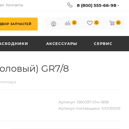
8 (800) 555-66-98
ам
Контакты
0
0
0
ДБОР ЗАПЧАСТЕЙ
АСХОДНИКИ
АКСЕССУАРЫ
СЕРВИС
оловый) GR7/8
цилиндра
Артикул:
1560337-014-1858
Артикул поставщика:
100131009