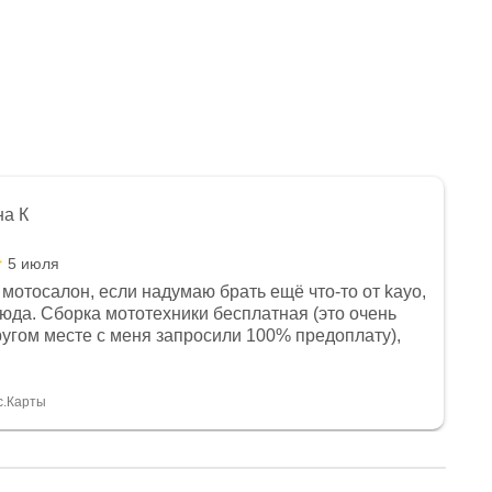
на К
5 июля
мотосалон, если надумаю брать ещё что-то от kayo,
сюда. Сборка мототехники бесплатная (это очень
другом месте с меня запросили 100% предоплату),
и документы выдали. Брала технику с ПТС, на учёт
а вообще без проблем. Менеджеру Юлии большое
тдельное, всегда на связи, очень детально всё
с.Карты
. 👍