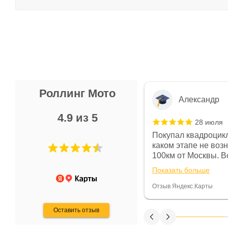
Роллинг Мото
Александр
4.9 из 5
28 июля
 в магазине чисто, цены везде
Покупал квадроцикл
огут. Не понравились условия
каком этапе не воз
предоплата и дают только на год)
100км от Москвы. Вс
ают что человек купит и
спидометре всегда 
Показать больше
некому.
постоянно были на 
Считаю, что это гов
Отзыв Яндекс.Карты
получения денег, ч
Оставить отзыв