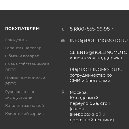
ПОКУПАТЕЛЯМ
8 (800) 555-66-98
Как купить
INFO@ROLLINGMOTO.RU
Гарантия на товар
CLIENTS@ROLLINGMOTO
Обмен и возврат
клиентская поддержка
Смена собственника в
PR@ROLLINGMOTO.RU
ЭПТС
сотрудничество со
Получение выписки
СМИ и блогерами
ЭПТС
Руководства по
Москва,
эксплуатации
Колодезный
переулок, 2а, стр.1
Каталоги запчастей
(салон
Клиентский сервис
внедорожной и
дорожной техники)