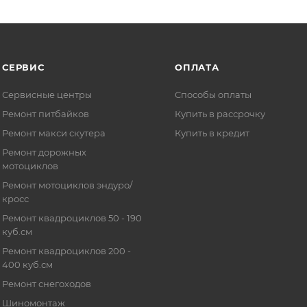
СЕРВИС
ОПЛАТА
Сервисные центры
Способы оплаты
Ремонт питбайков
Купить в рассрочку
Ремонт макси скутера
Купить в кредит
Ремонт дорожных
мотоциклов
Ремонт мотоциклов эндуро/
кросс
Ремонт квадроциклов 50 - 190
куб.см
Ремонт квадроциклов 200 -
400 куб.см
Ремонт снегоходов
Шиномонтаж