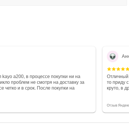
Ан
 kayo a200, в процессе покупки ни на
Отличный 
никло проблем не смотря на доставку за
то приду 
е четко и в срок. После покупки на
круто, в 
был 0, при этом представители магазина
все чеки 
связи и в итоге проблема была решена.
поставил
орит о небезразличии к клиенту после
спасибо о
Отзыв Яндек
то на сегодняшний день редкость.
объясняют