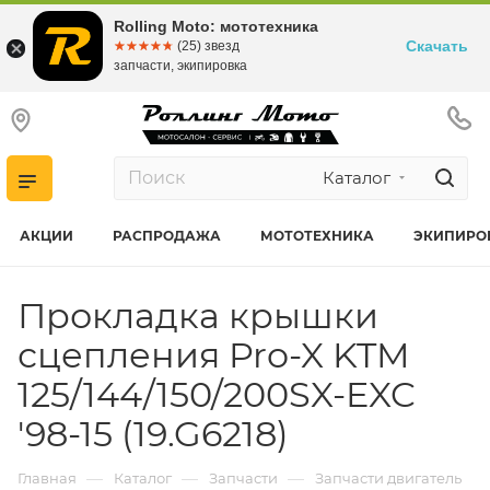
Rolling Moto: мототехника
Скачать
☆☆☆☆☆
★★★★★
(25) звезд
запчасти, экипировка
Каталог
АКЦИИ
РАСПРОДАЖА
МОТОТЕХНИКА
ЭКИПИРО
Прокладка крышки
сцепления Pro-X KTM
125/144/150/200SX-EXC
'98-15 (19.G6218)
—
—
—
Главная
Каталог
Запчасти
Запчасти двигатель