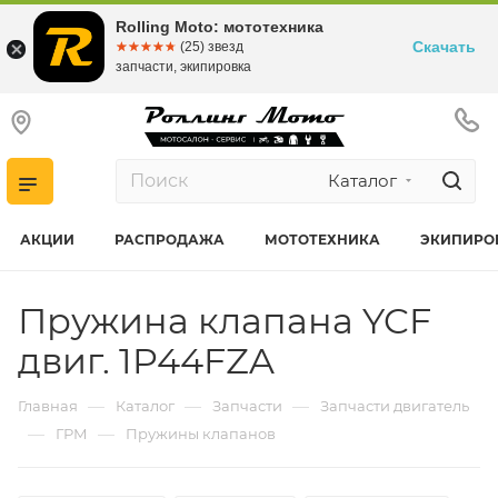
Rolling Moto: мототехника
Скачать
☆☆☆☆☆
★★★★★
(25) звезд
запчасти, экипировка
Каталог
АКЦИИ
РАСПРОДАЖА
МОТОТЕХНИКА
ЭКИПИРО
Пружина клапана YCF
двиг. 1P44FZA
—
—
—
Главная
Каталог
Запчасти
Запчасти двигатель
—
—
ГРМ
Пружины клапанов