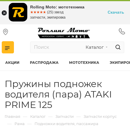
Rolling Moto: мототехника
Скачать
☆☆☆☆☆
★★★★★
(25) звезд
запчасти, экипировка
Каталог
АКЦИИ
РАСПРОДАЖА
МОТОТЕХНИКА
ЭКИПИРО
Пружины подножек
водителя (пара) ATAKI
PRIME 125
—
—
—
Главная
Каталог
Запчасти
Запчасти корпус
—
—
Рама
Подножки водителя, пассажира