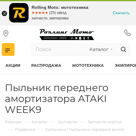
Rolling Moto: мототехника
Скачать
☆☆☆☆☆
★★★★★
(25) звезд
запчасти, экипировка
Каталог
АКЦИИ
РАСПРОДАЖА
МОТОТЕХНИКА
ЭКИПИРО
Пыльник переднего
амортизатора ATAKI
WEEK9
—
—
—
Главная
Каталог
Запчасти
Запчасти корпус
—
—
Подвеска
Сальники / пыльники передних вилок