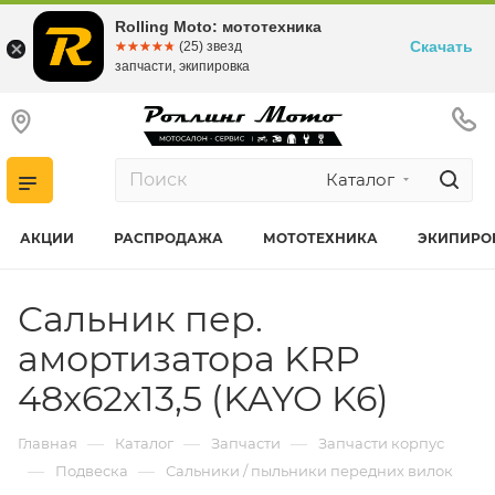
Rolling Moto: мототехника
Скачать
☆☆☆☆☆
★★★★★
(25) звезд
запчасти, экипировка
Каталог
АКЦИИ
РАСПРОДАЖА
МОТОТЕХНИКА
ЭКИПИРО
Сальник пер.
амортизатора KRP
48x62x13,5 (KAYO K6)
—
—
—
Главная
Каталог
Запчасти
Запчасти корпус
—
—
Подвеска
Сальники / пыльники передних вилок