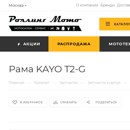
Москва
О компании
Бренды
Достав
КАТАЛО
АКЦИИ
РАСПРОДАЖА
МОТОТЕ
Рама KAYO T2-G
—
—
—
—
Главная
Каталог
Запчасти
Запчасти корпус
В ИЗБРАННОЕ
СРАВНИТЬ
ПОДЕЛИТЬСЯ