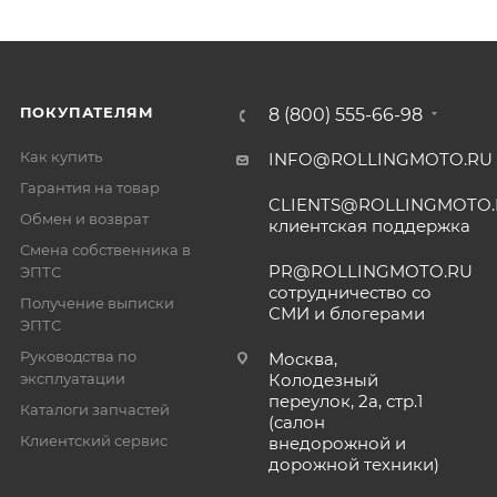
ПОКУПАТЕЛЯМ
8 (800) 555-66-98
Как купить
INFO@ROLLINGMOTO.RU
Гарантия на товар
CLIENTS@ROLLINGMOTO
Обмен и возврат
клиентская поддержка
Смена собственника в
PR@ROLLINGMOTO.RU
ЭПТС
сотрудничество со
Получение выписки
СМИ и блогерами
ЭПТС
Руководства по
Москва,
эксплуатации
Колодезный
переулок, 2а, стр.1
Каталоги запчастей
(салон
Клиентский сервис
внедорожной и
дорожной техники)