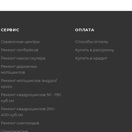
СЕРВИС
ОПЛАТА
Сервисные центры
Способы оплаты
Ремонт питбайков
Купить в рассрочку
Ремонт макси скутера
Купить в кредит
Ремонт дорожных
мотоциклов
Ремонт мотоциклов эндуро/
кросс
Ремонт квадроциклов 50 - 190
куб.см
Ремонт квадроциклов 200 -
400 куб.см
Ремонт снегоходов
Шиномонтаж