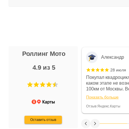
Роллинг Мото
Александр
4.9 из 5
28 июля
 в магазине чисто, цены везде
Покупал квадроцикл
огут. Не понравились условия
каком этапе не воз
предоплата и дают только на год)
100км от Москвы. Вс
ают что человек купит и
спидометре всегда 
Показать больше
некому.
постоянно были на 
Считаю, что это гов
Отзыв Яндекс.Карты
получения денег, ч
Оставить отзыв