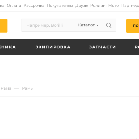
ка
Оплата
Рассрочка
Покупателям
Друзья Роллинг Мото
Партнёр
Каталог
ПО
Г
ХНИКА
ЭКИПИРОВКА
ЗАПЧАСТИ
Р
—
Рама
Рамы