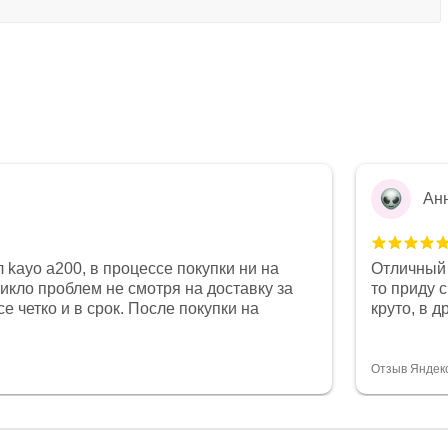
Ан
 kayo a200, в процессе покупки ни на
Отличный 
никло проблем не смотря на доставку за
то приду 
е четко и в срок. После покупки на
круто, в 
был 0, при этом представители магазина
все чеки 
связи и в итоге проблема была решена.
поставил
орит о небезразличии к клиенту после
спасибо о
Отзыв Яндек
то на сегодняшний день редкость.
объясняют