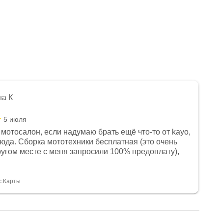
на К
5 июля
мотосалон, если надумаю брать ещё что-то от kayo,
сюда. Сборка мототехники бесплатная (это очень
другом месте с меня запросили 100% предоплату),
и документы выдали. Брала технику с ПТС, на учёт
а вообще без проблем. Менеджеру Юлии большое
тдельное, всегда на связи, очень детально всё
с.Карты
. 👍