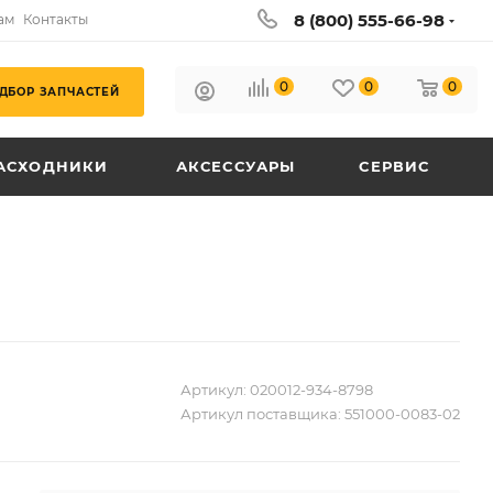
8 (800) 555-66-98
ам
Контакты
0
0
0
ДБОР ЗАПЧАСТЕЙ
АСХОДНИКИ
АКСЕССУАРЫ
СЕРВИС
Артикул:
020012-934-8798
Артикул поставщика:
551000-0083-02