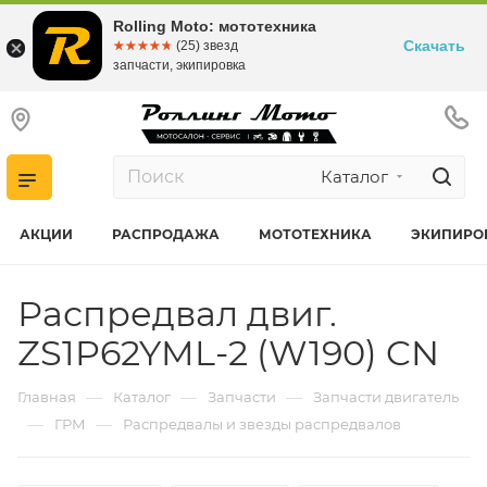
Rolling Moto: мототехника
Скачать
☆☆☆☆☆
★★★★★
(25) звезд
запчасти, экипировка
Каталог
АКЦИИ
РАСПРОДАЖА
МОТОТЕХНИКА
ЭКИПИРО
Распредвал двиг.
ZS1P62YML-2 (W190) CN
—
—
—
Главная
Каталог
Запчасти
Запчасти двигатель
—
—
ГРМ
Распредвалы и звезды распредвалов