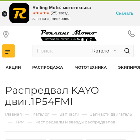
Rolling Moto: мототехника
Скачать
☆☆☆☆☆
★★★★★
(25) звезд
запчасти, экипировка
Каталог
АКЦИИ
РАСПРОДАЖА
МОТОТЕХНИКА
ЭКИПИРО
Распредвал KAYO
двиг.1P54FMI
—
—
—
Главная
Каталог
Запчасти
Запчасти двигатель
—
—
ГРМ
Распредвалы и звезды распредвалов