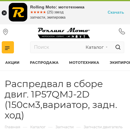
Rolling Moto: мототехника
Скачать
☆☆☆☆☆
★★★★★
(25) звезд
запчасти, экипировка
Каталог
АКЦИИ
РАСПРОДАЖА
МОТОТЕХНИКА
ЭКИПИРО
Распредвал в сборе
двиг. 1P57QMJ-2D
(150см3,вариатор, задн.
ход)
—
—
—
Главная
Каталог
Запчасти
Запчасти двигатель