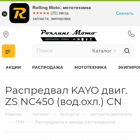
Rolling Moto: мототехника
Скачать
☆☆☆☆☆
★★★★★
(25) звезд
запчасти, экипировка
Каталог
АКЦИИ
РАСПРОДАЖА
МОТОТЕХНИКА
ЭКИПИРО
Распредвал KAYO двиг.
ZS NC450 (вод.охл.) CN
—
—
—
Главная
Каталог
Запчасти
Запчасти двигатель
—
—
ГРМ
Распредвалы и звезды распредвалов