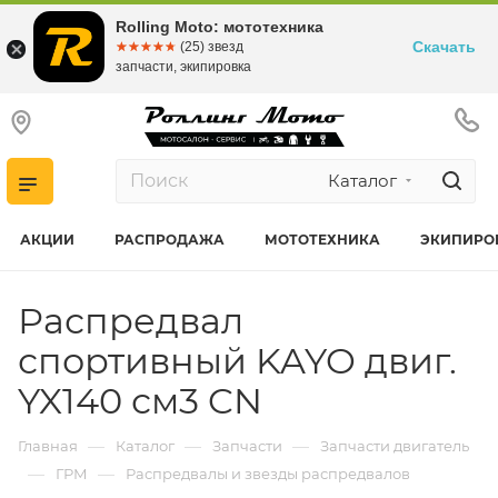
Rolling Moto: мототехника
Скачать
☆☆☆☆☆
★★★★★
(25) звезд
запчасти, экипировка
Каталог
АКЦИИ
РАСПРОДАЖА
МОТОТЕХНИКА
ЭКИПИРО
Распредвал
спортивный KAYO двиг.
YX140 см3 CN
—
—
—
Главная
Каталог
Запчасти
Запчасти двигатель
—
—
ГРМ
Распредвалы и звезды распредвалов