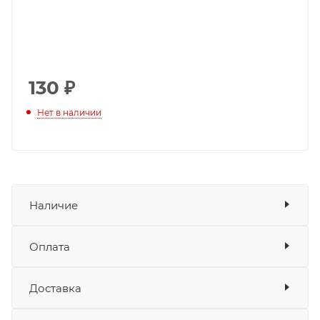
130
₽
Нет в наличии
Наличие
Оплата
Товара нет в наличии ни на одном из
складов
Доставка
Оплата
Банковские карты
да