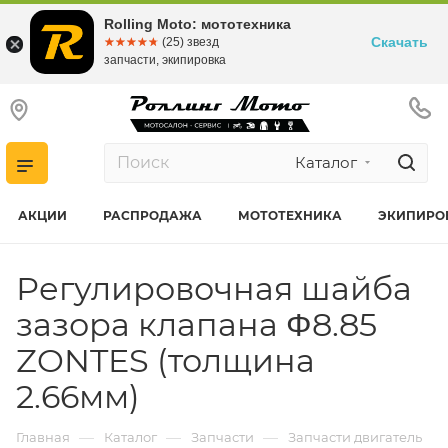
Rolling Moto: мототехника
Скачать
☆☆☆☆☆
★★★★★
(25) звезд
запчасти, экипировка
Каталог
АКЦИИ
РАСПРОДАЖА
МОТОТЕХНИКА
ЭКИПИРО
Регулировочная шайба
зазора клапана Φ8.85
ZONTES (толщина
2.66мм)
—
—
—
Главная
Каталог
Запчасти
Запчасти двигатель