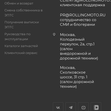
CLIENTS@ROLLINGMOTO
Обмен и возврат
клиентская поддержка
Смена собственника в
PR@ROLLINGMOTO.RU
ЭПТС
сотрудничество со
Получение выписки
СМИ и блогерами
ЭПТС
Руководства по
Москва,
эксплуатации
Колодезный
переулок, 2а, стр.1
Каталоги запчастей
(салон
Клиентский сервис
внедорожной и
дорожной техники)
Москва,
Сколковское
шоссе, 31 стр. 1
(салон дорожной
техники)