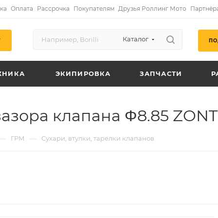
ка
Оплата
Рассрочка
Покупателям
Друзья Роллинг Мото
Партнёр
Каталог
ПО
Г
ХНИКА
ЭКИПИРОВКА
ЗАПЧАСТИ
Р
азора клапана Φ8.85 ZONT
—
—
ГРМ
Сухари, втулки, тарелки клапанов