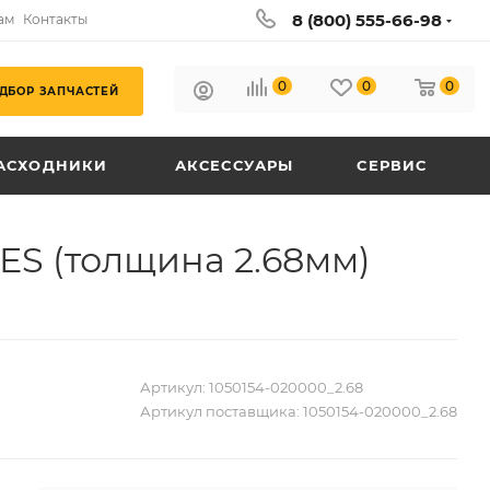
8 (800) 555-66-98
ам
Контакты
0
0
0
ДБОР ЗАПЧАСТЕЙ
АСХОДНИКИ
АКСЕССУАРЫ
СЕРВИС
ES (толщина 2.68мм)
Артикул:
1050154-020000_2.68
Артикул поставщика:
1050154-020000_2.68