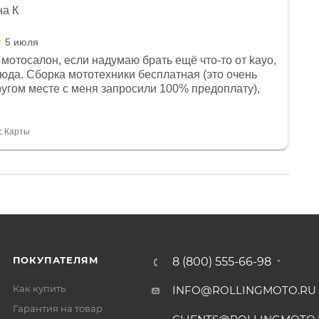
на К
5 июля
мотосалон, если надумаю брать ещё что-то от kayo,
сюда. Сборка мототехники бесплатная (это очень
другом месте с меня запросили 100% предоплату),
и документы выдали. Брала технику с ПТС, на учёт
а вообще без проблем. Менеджеру Юлии большое
тдельное, всегда на связи, очень детально всё
с.Карты
. 👍
ПОКУПАТЕЛЯМ
8 (800) 555-66-98
Как купить
INFO@ROLLINGMOTO.RU
Гарантия на товар