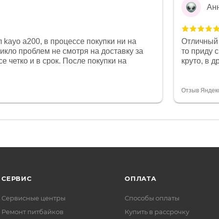
Ан
 kayo a200, в процессе покупки ни на
Отличный 
никло проблем не смотря на доставку за
то приду 
е четко и в срок. После покупки на
круто, в 
был 0, при этом представители магазина
все чеки 
связи и в итоге проблема была решена.
поставил
орит о небезразличии к клиенту после
спасибо о
Отзыв Яндек
то на сегодняшний день редкость.
объясняют
СЕРВИС
ОПЛАТА
Сервисные центры
Способы оплаты
Ремонт питбайков
Купить в рассрочку