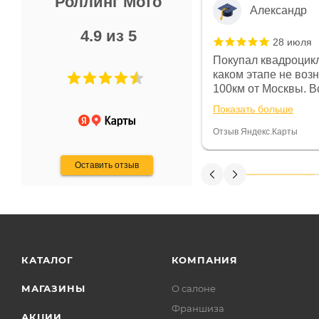
Роллинг Мото
Александр
4.9 из 5
28 июля
 в магазине чисто, цены везде
Покупал квадроцикл
огут. Не понравились условия
каком этапе не воз
предоплата и дают только на год)
100км от Москвы. Вс
ают что человек купит и
спидометре всегда 
Показать больше
некому.
постоянно были на 
Считаю, что это гов
Отзыв Яндекс.Карты
получения денег, ч
Оставить отзыв
КАТАЛОГ
КОМПАНИЯ
МАГАЗИНЫ
О салоне
Франшиза
АКЦИИ