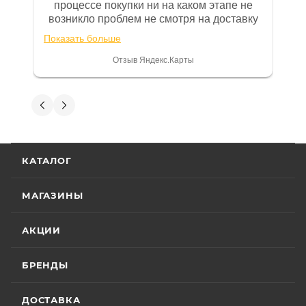
же находится гарантийный талон.
процессе покупки ни на каком этапе не
возникло проблем не смотря на доставку
Одной из важных составляющих работы
за 100км от Москвы. Все четко и в срок.
нашего салона и интернет-магазина
Показать больше
После покупки на спидометре всегда был
является то, что продаваемые товары
0, при этом представители магазина
Отзыв Яндекс.Карты
сертифицированы и обеспечены
постоянно были на связи и в итоге
проблема была решена. Считаю, что это
фирменной гарантией фирм-
говорит о небезразличии к клиенту после
Елена Елисеева
производителей.
получения денег, что на сегодняшний день
редкость.
22 июля
Гарантия на технику
Остались довольны покупкой и
КАТАЛОГ
персоналом. Ребята всё объяснили,
показали. Как обслуживать,что нужно
Стандартные условия
гарантии на основной
делать,что не нужно.Ничего лишнего не
МАГАЗИНЫ
Показать больше
ассортимент мототехники устанавливают
навязывали. Атмосфера очень
комфортная, помогли с доставкой. Сам
Отзыв Яндекс.Карты
гарантийный срок эксплуатации 30 (тридцать)
АКЦИИ
аппарат так же полностью устроил нас,
календарных дней с момента продажи или 20
нашли именно то, что хотел P. S огромное
(двадцать) моточасов для техники,
спасибо Дмитрию, за
БРЕНДЫ
Анна К
оборудованной счётчиком моточасов, в
клиентоориентированность и терпение
зависимости от того, какое из указанных событий
5 июля
ДОСТАВКА