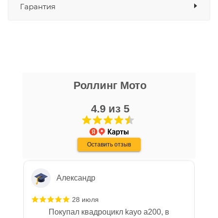
Гарантия
Наличные
да
СБП
да
Выставить счет
да
Уважаемые пользователи, в настоящем
блоке размещены документы, с
Даниил Шереметьев
которыми необходимо ознакомиться
Роллинг Мото
25 апреля
покупателю, в случае приобретения
Персонал нормальные ребята, в магазине
товара в нашем салоне. Здесь
чисто, цены везде есть, всегда подскажут
4.9 из 5
размещены общие сведения по
и помогут. Не понравились условия
решению возможных гарантийных
рассрочки и кредита(30-40% предоплата и
Показать больше
случаев и образцы необходимых для
дают только на год) наверное потому-что
Оставить отзыв
переживают что человек купит и
Отзыв Яндекс.Карты
заполнения документов. Обращаем
размотается и платить будет некому.
Ваше внимание на то, что конкретные
гарантийные обязательства на
Александр
приобретаемую технику подробно
изложены в Руководстве по
28 июля
эксплуатации (сервисной книжке), там
Покупал квадроцикл kayo a200, в