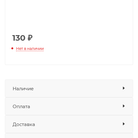
130
₽
Нет в наличии
Наличие
Оплата
Товара нет в наличии ни на одном из
складов
Доставка
Оплата
Банковские карты
да