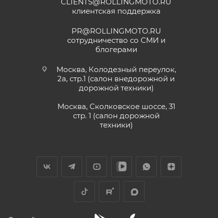
CLIENTS@ROLLINGMOTO.RU
• Мотоциклы
GR500
– 24 (двадцать четыре)
2 июля
клиентская поддержка
месяца или пробег 15 000 (пятнадцать тысяч) км, в
Хороший магазин и классный персонал
покупал у них приводную цепь с заменой в
зависимости от того, какое из событий наступит
PR@ROLLINGMOTO.RU
их сервисе ошибся с длинной без проблем
раньше;
сотрудничество со СМИ и
поменяли на другую и делал диагностику
блогерами
Показать больше
• Модели
ATAKI Batllo, Crosser, Carrera, Week9
– 12
горел чек ( в гарантийном сервисе Binelli с
(двенадцать) месяцев или пробег 3000 (три
их крутым прибором этого сделать не
Отзыв Яндекс.Карты
Москва, Колодезный переулок,
смогли ) сделали все быстро и
тысячи) км, в зависимости от того, какое из
2а, стр.1 (салон внедорожной и
качественно, спасибо
дорожной техники)
событий наступит раньше.
Vika Lovika
Москва, Сколковское шоссе, 31
Для осуществления гарантийного
стр. 1 (салон дорожной
9 июня
техники)
обслуживания при розничной покупке
техники
Хорошее пространство. Если один
в салоне-магазине Покупателю надо прибыть с
специалист отходит, сразу подхватывает
СЕРВИСНОЙ КНИЖКОЙ (РУКОВОДСТВОМ ПО
другой.
ЭКСПЛУАТАЦИИ), с транспортным средством (ТС)
к Продавцу, либо в авторизованный сервисный
Отзыв Яндекс.Карты
центр, уполномоченный выполнять гарантийное
обслуживание приобретенного ТС.
Рекомендуется предварительно согласовать с
Yngvar Heidelmann