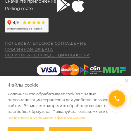
Скачайте приложение
представителем Продавца вопросы по
Rolling moto
гарантийному обслуживанию (ремонту, замене).
12 мая
Купил машину 2025 года, движок 172FMM-
5, по информации от производителя -- 250
Для осуществления гарантийного
кубиков. Уже интересно. Под мой рост
обслуживания при покупке через интернет-
(176) машину пришлось опускать -- в
Показать больше
магазин Покупателю надо представить:
реальности она выше, чем, например,
ПОЛЬЗОВАТЕЛЬСКОЕ СОГЛАШЕНИЕ
Voge 500DSX. Пока обкатываюсь,
Отзыв Яндекс.Карты
ПУБЛИЧНАЯ ОФЕРТА
бросается в глаза плохая тяга мотора
ПОЛИТИКА КОНФИДЕНЦИАЛЬНОСТИ
ниже 4000 об/мин и ветровое стекло
ПОКАЗАТЬ ЕЩЕ
меньше необходимого минимума.
Елена Д.
Передаточное число первой передачи
правильно и без помарок и исправлений
могло бы быть и побольше, в горку
29 апреля
машина едет так себе. Составила
заполненный
ГАРАНТИЙНЫЙ ТАЛОН
, в
Файлы cookie
Хороший выбор техники. В прошлом году
проблему регулировка фары -- винт на её
котором должны быть указаны модель и
я приобрела прекрасный скутер. Спасибо
задней стороне, но торцовым ключом его
Роллинг Мото обрабатывает сookies с целью
серийный номер изделия, дата продажи и
менеджеру Антону Николаеву за помощь
2026 © Интернет-магазин мототехники Роллинг Мото
не достать, только рожковым, а вывернуть
персонализации сервисов и для удобства пользования
с подбором, за оперативную доставку и за
печать торгующей организации;
его надо было оборотов на 20. Плюсы --
сайтом. Вы можете запретить обработку сookies в
Показать больше
документальное сопровождение.
очень низкий расход топлива (7 л на 260
настройках браузера. Пожалуйста, ознакомьтесь с
документ, подтверждающий покупку
Отзыв Яндекс.Карты
км). Дуги безопасности НАДО докупить и
политикой в отношении файлов cookie
.
УВЕДОМИТЬ О ПОСТУПЛЕНИИ
(товарная накладная);
установить, без них машина опасна при
падении. В целом ощущения -- как от