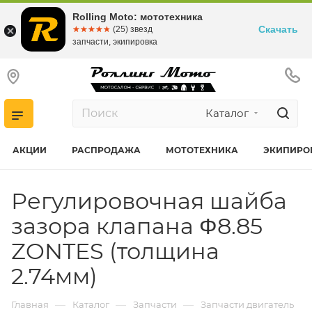
Rolling Moto: мототехника
Скачать
☆☆☆☆☆
★★★★★
(25) звезд
запчасти, экипировка
Каталог
АКЦИИ
РАСПРОДАЖА
МОТОТЕХНИКА
ЭКИПИРО
Регулировочная шайба
зазора клапана Φ8.85
ZONTES (толщина
2.74мм)
—
—
—
Главная
Каталог
Запчасти
Запчасти двигатель