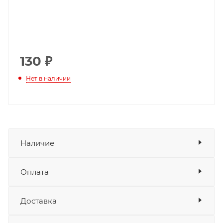
130
₽
Нет в наличии
Наличие
Оплата
Товара нет в наличии ни на одном из
складов
Доставка
Оплата
Банковские карты
да