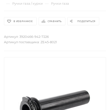
—
—
Ручки газа / курки
Ручки газа
В ИЗБРАННОЕ
СРАВНИТЬ
ПОДЕЛИТЬСЯ
Артикул:
3920466-942-7226
Артикул поставщика:
ZE45-8021