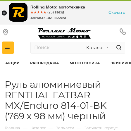
Rolling Moto: мототехника
Скачать
☆☆☆☆☆
★★★★★
(25) звезд
запчасти, экипировка
Каталог
АКЦИИ
РАСПРОДАЖА
МОТОТЕХНИКА
ЭКИПИРО
Руль алюминиевый
RENTHAL FATBAR
MX/Enduro 814-01-BK
(769 x 98 мм) черный
—
—
—
Главная
Каталог
Запчасти
Запчасти корпус