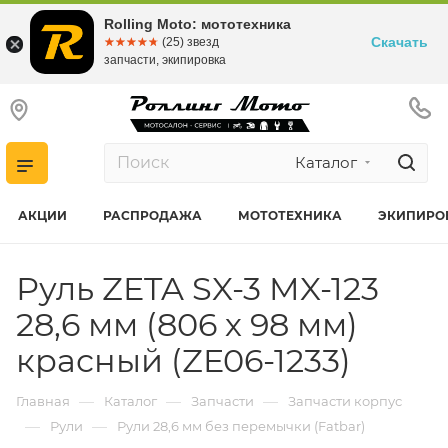
Rolling Moto: мототехника
Скачать
☆☆☆☆☆
★★★★★
(25) звезд
запчасти, экипировка
Каталог
АКЦИИ
РАСПРОДАЖА
МОТОТЕХНИКА
ЭКИПИРО
Руль ZETA SX-3 MX-123
28,6 мм (806 х 98 мм)
красный (ZE06-1233)
—
—
—
Главная
Каталог
Запчасти
Запчасти корпус
—
—
Рули
Рули 28,6 мм без перемычки (Fatbar)