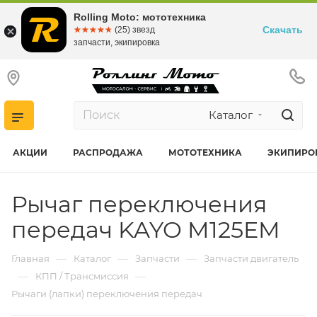
Rolling Moto: мототехника
Скачать
☆☆☆☆☆
★★★★★
(25) звезд
запчасти, экипировка
Каталог
АКЦИИ
РАСПРОДАЖА
МОТОТЕХНИКА
ЭКИПИРО
Рычаг переключения
передач KAYO M125EM
—
—
—
Главная
Каталог
Запчасти
Запчасти двигатель
—
—
КПП / Трансмиссия
Рычаги (лапки) переключения передач