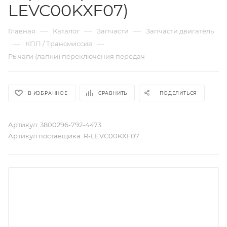
LEVC00KXF07)
—
—
—
Главная
Каталог
Запчасти
Запчасти двигатель
—
—
КПП / Трансмиссия
Рычаги (лапки) переключения передач
В ИЗБРАННОЕ
СРАВНИТЬ
ПОДЕЛИТЬСЯ
Артикул:
3800296-792-4473
Артикул поставщика:
R-LEVC00KXF07