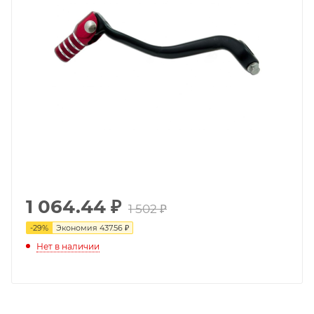
1 064.44
₽
1 502 ₽
-
29
%
Экономия
437.56 ₽
Нет в наличии