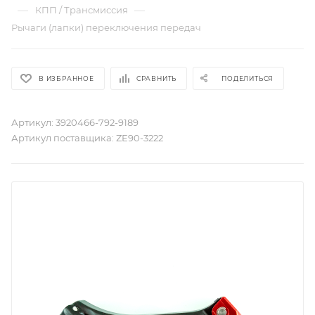
—
—
КПП / Трансмиссия
Рычаги (лапки) переключения передач
В ИЗБРАННОЕ
СРАВНИТЬ
ПОДЕЛИТЬСЯ
Артикул:
3920466-792-9189
Артикул поставщика:
ZE90-3222