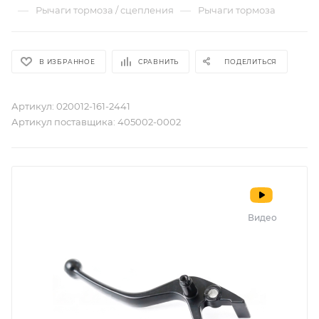
—
—
Рычаги тормоза / сцепления
Рычаги тормоза
В ИЗБРАННОЕ
СРАВНИТЬ
ПОДЕЛИТЬСЯ
Артикул:
020012-161-2441
Артикул поставщика:
405002-0002
Видео