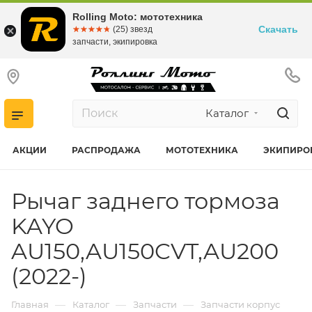
Rolling Moto: мототехника
Скачать
☆☆☆☆☆
★★★★★
(25) звезд
запчасти, экипировка
Каталог
АКЦИИ
РАСПРОДАЖА
МОТОТЕХНИКА
ЭКИПИРО
Рычаг заднего тормоза
KAYO
AU150,AU150CVT,AU200
(2022-)
—
—
—
Главная
Каталог
Запчасти
Запчасти корпус