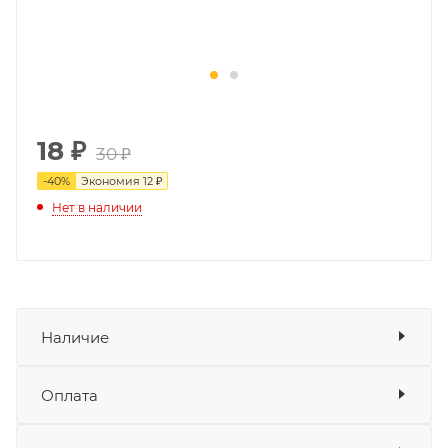
18
₽
30 ₽
-
40
%
Экономия
12 ₽
Нет в наличии
Наличие
Оплата
Товара нет в наличии ни на одном из
складов