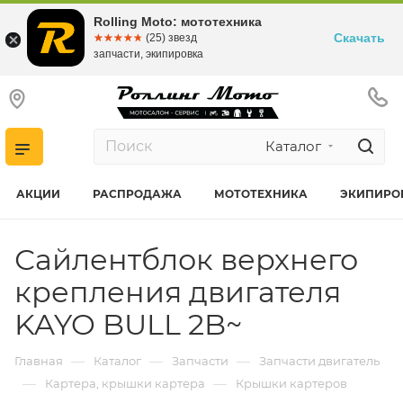
Rolling Moto: мототехника
Скачать
☆☆☆☆☆
★★★★★
(25) звезд
запчасти, экипировка
Каталог
АКЦИИ
РАСПРОДАЖА
МОТОТЕХНИКА
ЭКИПИРО
Сайлентблок верхнего
крепления двигателя
KAYO BULL 2B~
—
—
—
Главная
Каталог
Запчасти
Запчасти двигатель
—
—
Картера, крышки картера
Крышки картеров