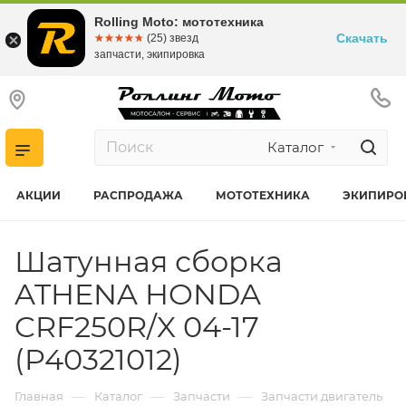
Rolling Moto: мототехника
Скачать
☆☆☆☆☆
★★★★★
(25) звезд
запчасти, экипировка
Каталог
АКЦИИ
РАСПРОДАЖА
МОТОТЕХНИКА
ЭКИПИРО
Шатунная сборка
ATHENA HONDA
CRF250R/X 04-17
(P40321012)
—
—
—
Главная
Каталог
Запчасти
Запчасти двигатель