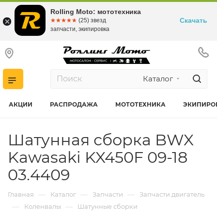
Rolling Moto: мототехника
Скачать
☆☆☆☆☆
★★★★★
(25) звезд
запчасти, экипировка
Каталог
АКЦИИ
РАСПРОДАЖА
МОТОТЕХНИКА
ЭКИПИРО
Шатунная сборка BWX
Kawasaki KX450F 09-18
03.4409
—
—
—
Главная
Каталог
Запчасти
Запчасти двигатель
—
—
Коленвалы
Шатунные сборки