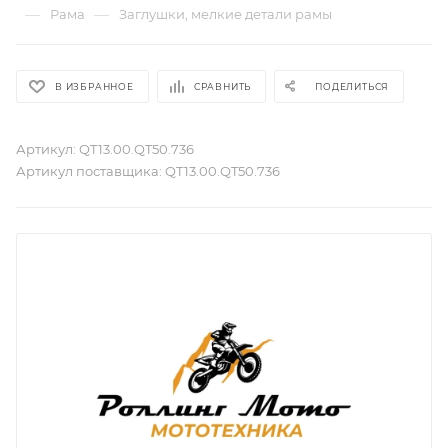
—
—
Рама
Заглушки, мелкие детали рамы
В ИЗБРАННОЕ
СРАВНИТЬ
ПОДЕЛИТЬСЯ
Артикул:
QT13.00.QT50.736
Артикул поставщика:
QT13.00.QT50.736