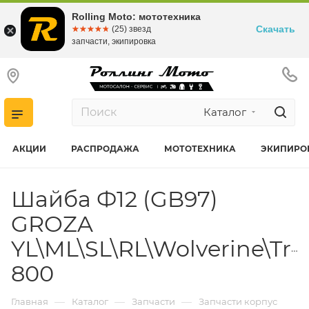
Rolling Moto: мототехника
Скачать
☆☆☆☆☆
★★★★★
(25) звезд
запчасти, экипировка
Каталог
АКЦИИ
РАСПРОДАЖА
МОТОТЕХНИКА
ЭКИПИРО
Шайба Ф12 (GB97)
GROZA
YL\ML\SL\RL\Wolverine\Trav
800
—
—
—
Главная
Каталог
Запчасти
Запчасти корпус