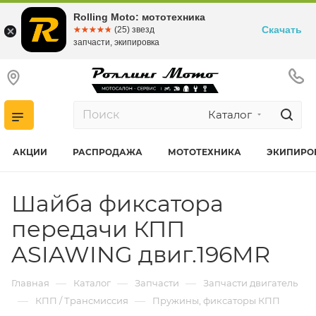
Rolling Moto: мототехника
Скачать
☆☆☆☆☆
★★★★★
(25) звезд
запчасти, экипировка
Каталог
АКЦИИ
РАСПРОДАЖА
МОТОТЕХНИКА
ЭКИПИРО
Шайба фиксатора
передачи КПП
ASIAWING двиг.196MR
—
—
—
Главная
Каталог
Запчасти
Запчасти двигатель
—
—
КПП / Трансмиссия
Пружины, фиксаторы КПП