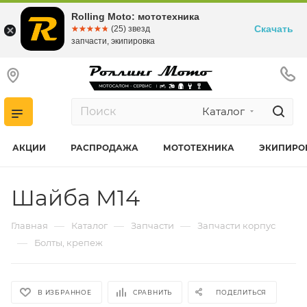
Rolling Moto: мототехника
Скачать
☆☆☆☆☆
★★★★★
(25) звезд
запчасти, экипировка
Каталог
АКЦИИ
РАСПРОДАЖА
МОТОТЕХНИКА
ЭКИПИРО
Шайба M14
—
—
—
Главная
Каталог
Запчасти
Запчасти корпус
—
Болты, крепеж
В ИЗБРАННОЕ
СРАВНИТЬ
ПОДЕЛИТЬСЯ