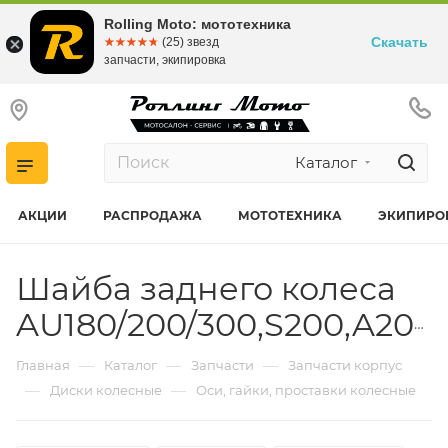
Rolling Moto: мототехника
Скачать
☆☆☆☆☆
★★★★★
(25) звезд
запчасти, экипировка
Каталог
АКЦИИ
РАСПРОДАЖА
МОТОТЕХНИКА
ЭКИПИРО
Шайба заднего колеса
AU180/200/300,S200,A200/300
—
—
—
Главная
Каталог
Запчасти
Запчасти корпус
—
—
Диски колесные
Оси, гайки, проставки колесные