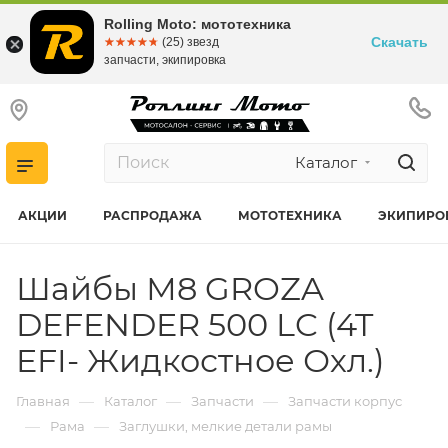
Rolling Moto: мототехника
Скачать
☆☆☆☆☆
★★★★★
(25) звезд
запчасти, экипировка
Каталог
АКЦИИ
РАСПРОДАЖА
МОТОТЕХНИКА
ЭКИПИРО
Шайбы М8 GROZA
DEFENDER 500 LC (4T
EFI- Жидкостное Охл.)
—
—
—
Главная
Каталог
Запчасти
Запчасти корпус
—
—
Рама
Заглушки, мелкие детали рамы