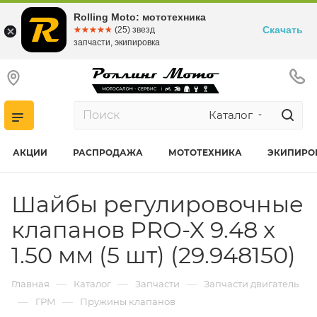
Rolling Moto: мототехника
Скачать
☆☆☆☆☆
★★★★★
(25) звезд
запчасти, экипировка
Каталог
АКЦИИ
РАСПРОДАЖА
МОТОТЕХНИКА
ЭКИПИРО
Шайбы регулировочные
клапанов PRO-X 9.48 x
1.50 мм (5 шт) (29.948150)
—
—
—
Главная
Каталог
Запчасти
Запчасти двигатель
—
—
ГРМ
Пружины клапанов