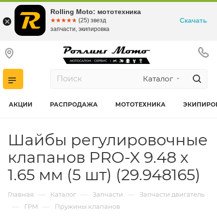
Rolling Moto: мототехника
Скачать
☆☆☆☆☆
★★★★★
(25) звезд
запчасти, экипировка
Каталог
АКЦИИ
РАСПРОДАЖА
МОТОТЕХНИКА
ЭКИПИРО
Шайбы регулировочные
клапанов PRO-X 9.48 x
1.65 мм (5 шт) (29.948165)
—
—
—
Главная
Каталог
Запчасти
Запчасти двигатель
—
—
ГРМ
Пружины клапанов